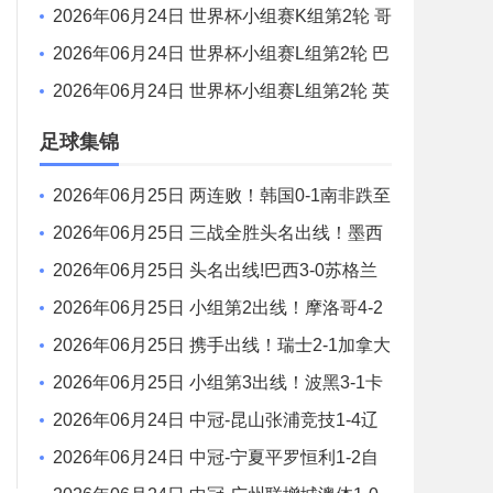
增城澳体 VS 湖北超级先生 全场录像
2026年06月24日 世界杯小组赛K组第2轮 哥
伦比亚vs民主刚果 全场录像
2026年06月24日 世界杯小组赛L组第2轮 巴
拿马vs克罗地亚 全场录像
2026年06月24日 世界杯小组赛L组第2轮 英
格兰vs加纳 全场录像
足球集锦
2026年06月25日 两连败！韩国0-1南非跌至
小组第3 马塞科制胜南非小组第2出线
2026年06月25日 三战全胜头名出线！墨西
哥3-0捷克 40岁奥乔亚登场 捷克小组出局
2026年06月25日 头名出线!巴西3-0苏格兰
维尼修斯双响库尼亚破门 内马尔替补登场
2026年06月25日 小组第2出线！摩洛哥4-2
海地 赛巴里连续3场破门伊西多尔世界波
2026年06月25日 携手出线！瑞士2-1加拿大
头名晋级 曼赞比传射巴尔加斯破门
2026年06月25日 小组第3出线！波黑3-1卡
塔尔 40岁哲科造对手乌龙卡塔尔小组出局
2026年06月24日 中冠-昆山张浦竞技1-4辽
宁盛京新锐 批尔卡尼梅开二度
2026年06月24日 中冠-宁夏平罗恒利1-2自