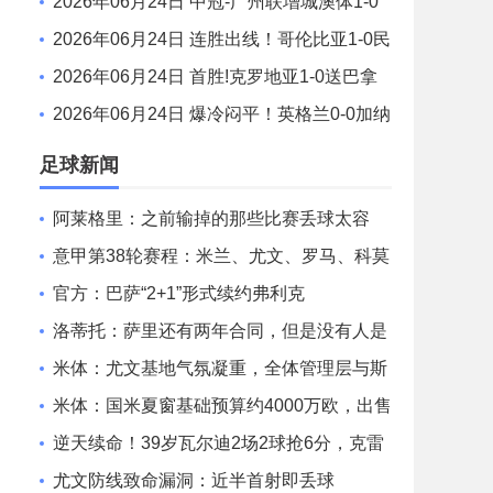
贡弘祥电碳 季传杰读秒绝杀
2026年06月24日 中冠-广州联增城澳体1-0
湖北超级先生 莫汝恒破门
2026年06月24日 连胜出线！哥伦比亚1-0民
主刚果 末轮战葡萄牙争榜首穆尼奥斯制胜
2026年06月24日 首胜!克罗地亚1-0送巴拿
马连败出局 布迪米尔制胜魔笛200场里程碑
2026年06月24日 爆冷闷平！英格兰0-0加纳
奥赖利中框凯恩错失绝杀英格兰19射3正
足球新闻
阿莱格里：之前输掉的那些比赛丢球太容
易，根本不像我们
意甲第38轮赛程：米兰、尤文、罗马、科莫
的比赛将在5月25日02:45开球
官方：巴萨“2+1”形式续约弗利克
洛蒂托：萨里还有两年合同，但是没有人是
不可或缺的
米体：尤文基地气氛凝重，全体管理层与斯
帕莱蒂现身训练场
米体：国米夏窗基础预算约4000万欧，出售
球员后可超8000万欧
逆天续命！39岁瓦尔迪2场2球抢6分，克雷
莫内塞1分之差末轮决生死
尤文防线致命漏洞：近半首射即丢球