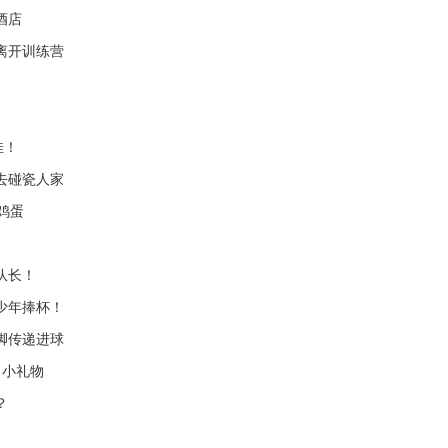
酒店
离开训练营
佳！
去碰瓷人家
鸡蛋
队长！
少年捧杯！
脚传递进球
了小礼物
？