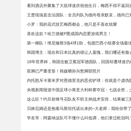
看到酒店外聚集了大批球迷庆祝他生日，梅西不得不返回
王楚现场直击法国队：全员列队为德尚母亲默哀，德尚已
小罗：我的花式技艺梅西都会，他只是不喜欢炫耀
喜欢这款？哈兰德被P图成国内恋爱游戏男主！
第一梯队！维尼修斯3场4球1助，包揽巴西小组赛全场最
韩国博主：现在和日本比真的很让人羞愧，我们哪还有脸
18年世界杯，韩国击败卫冕冠军德国队，回国却遭球迷仍
双脚已严重变形！韩媒晒孙兴慜脚部照片
内托怒斥卡塞米罗对恩德里克的恶劣铲球：你就是个虚伪
央视新闻报道中国足球小将意大利杯赛夺冠：七战全胜，
这么狂？约旦前锋号召队友不听主帅战术安排，结果被三
贝林厄姆还是抱着马斯坦托诺出来的~大老师：我给你带
学友哥：阿森纳这队可不懂什么叫低调，他们拿过欧冠吗