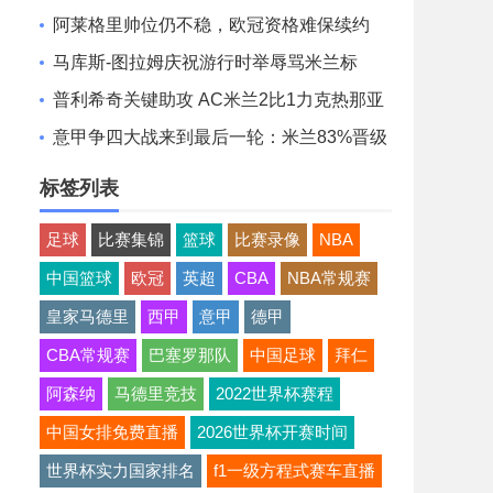
阿莱格里帅位仍不稳，欧冠资格难保续约
马库斯-图拉姆庆祝游行时举辱骂米兰标
语，被足协调查
普利希奇关键助攻 AC米兰2比1力克热那亚
意甲争四大战来到最后一轮：米兰83%晋级
率，末轮胜平即把握命运
标签列表
足球
比赛集锦
篮球
比赛录像
NBA
中国篮球
欧冠
英超
CBA
NBA常规赛
皇家马德里
西甲
意甲
德甲
CBA常规赛
巴塞罗那队
中国足球
拜仁
阿森纳
马德里竞技
2022世界杯赛程
中国女排免费直播
2026世界杯开赛时间
世界杯实力国家排名
f1一级方程式赛车直播