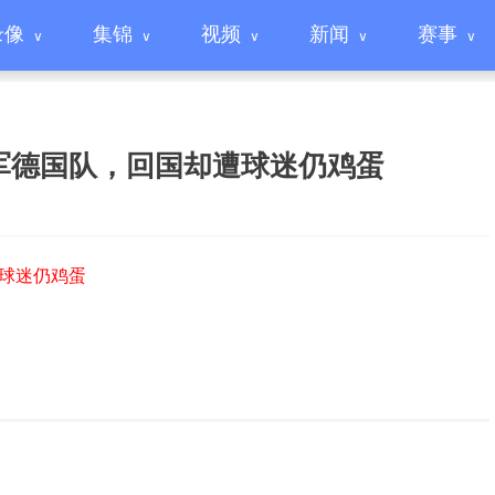
录像
集锦
视频
新闻
赛事
军德国队，回国却遭球迷仍鸡蛋
遭球迷仍鸡蛋