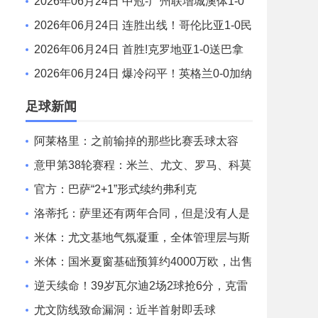
贡弘祥电碳 季传杰读秒绝杀
2026年06月24日 中冠-广州联增城澳体1-0
湖北超级先生 莫汝恒破门
2026年06月24日 连胜出线！哥伦比亚1-0民
主刚果 末轮战葡萄牙争榜首穆尼奥斯制胜
2026年06月24日 首胜!克罗地亚1-0送巴拿
马连败出局 布迪米尔制胜魔笛200场里程碑
2026年06月24日 爆冷闷平！英格兰0-0加纳
奥赖利中框凯恩错失绝杀英格兰19射3正
足球新闻
阿莱格里：之前输掉的那些比赛丢球太容
易，根本不像我们
意甲第38轮赛程：米兰、尤文、罗马、科莫
的比赛将在5月25日02:45开球
官方：巴萨“2+1”形式续约弗利克
洛蒂托：萨里还有两年合同，但是没有人是
不可或缺的
米体：尤文基地气氛凝重，全体管理层与斯
帕莱蒂现身训练场
米体：国米夏窗基础预算约4000万欧，出售
球员后可超8000万欧
逆天续命！39岁瓦尔迪2场2球抢6分，克雷
莫内塞1分之差末轮决生死
尤文防线致命漏洞：近半首射即丢球