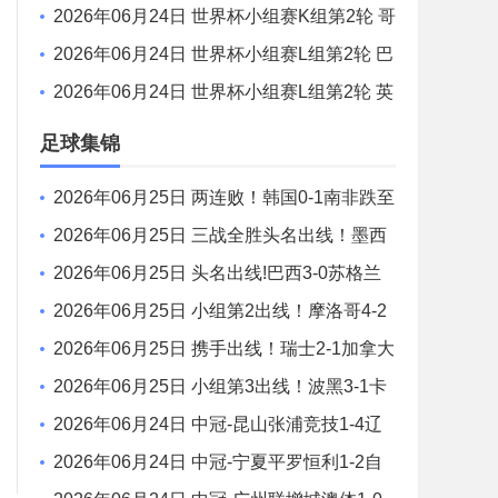
增城澳体 VS 湖北超级先生 全场录像
2026年06月24日 世界杯小组赛K组第2轮 哥
伦比亚vs民主刚果 全场录像
2026年06月24日 世界杯小组赛L组第2轮 巴
拿马vs克罗地亚 全场录像
2026年06月24日 世界杯小组赛L组第2轮 英
格兰vs加纳 全场录像
足球集锦
2026年06月25日 两连败！韩国0-1南非跌至
小组第3 马塞科制胜南非小组第2出线
2026年06月25日 三战全胜头名出线！墨西
哥3-0捷克 40岁奥乔亚登场 捷克小组出局
2026年06月25日 头名出线!巴西3-0苏格兰
维尼修斯双响库尼亚破门 内马尔替补登场
2026年06月25日 小组第2出线！摩洛哥4-2
海地 赛巴里连续3场破门伊西多尔世界波
2026年06月25日 携手出线！瑞士2-1加拿大
头名晋级 曼赞比传射巴尔加斯破门
2026年06月25日 小组第3出线！波黑3-1卡
塔尔 40岁哲科造对手乌龙卡塔尔小组出局
2026年06月24日 中冠-昆山张浦竞技1-4辽
宁盛京新锐 批尔卡尼梅开二度
2026年06月24日 中冠-宁夏平罗恒利1-2自