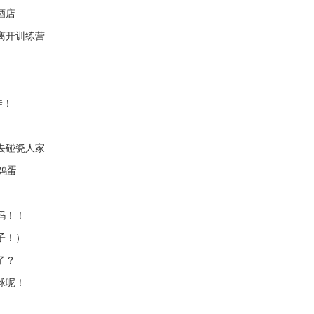
酒店
离开训练营
佳！
去碰瓷人家
鸡蛋
吗！！
子！）
了？
球呢！