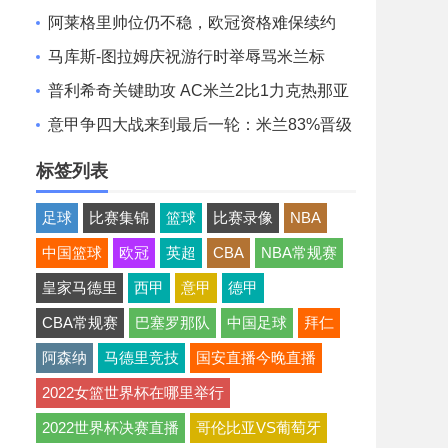
阿莱格里帅位仍不稳，欧冠资格难保续约
马库斯-图拉姆庆祝游行时举辱骂米兰标
语，被足协调查
普利希奇关键助攻 AC米兰2比1力克热那亚
意甲争四大战来到最后一轮：米兰83%晋级
率，末轮胜平即把握命运
标签列表
足球
比赛集锦
篮球
比赛录像
NBA
中国篮球
欧冠
英超
CBA
NBA常规赛
皇家马德里
西甲
意甲
德甲
CBA常规赛
巴塞罗那队
中国足球
拜仁
阿森纳
马德里竞技
国安直播今晚直播
2022女篮世界杯在哪里举行
2022世界杯决赛直播
哥伦比亚VS葡萄牙