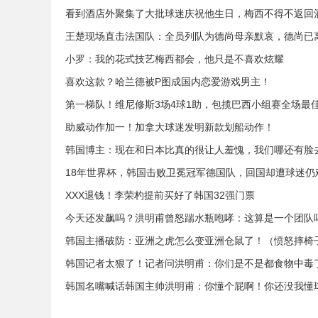
看到酒店外聚集了大批球迷庆祝他生日，梅西不得不返回
王楚现场直击法国队：全员列队为德尚母亲默哀，德尚已
小罗：我的花式技艺梅西都会，他只是不喜欢炫耀
喜欢这款？哈兰德被P图成国内恋爱游戏男主！
第一梯队！维尼修斯3场4球1助，包揽巴西小组赛全场最
助威动作加一！加拿大球迷发明新款划船动作！
韩国博主：现在和日本比真的很让人羞愧，我们哪还有脸
18年世界杯，韩国击败卫冕冠军德国队，回国却遭球迷仍
XXX退钱！李荣杓提前买好了韩国32强门票
今天还发飙吗？洪明甫曾怒踹水瓶咆哮：这算是一个团队
韩国主播破防：亚洲之虎怎么变亚洲仓鼠了！（愤怒摔椅
韩国记者太狠了！记者问洪明甫：你们是不是都食物中毒
韩国名嘴喊话韩国主帅洪明甫：你懂个屁啊！你还没我懂