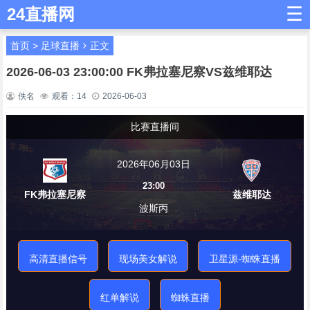
☰
24直播网
首页
>
足球直播
正文
2026-06-03 23:00:00 FK弗拉塞尼察VS兹维耶达
佚名
观看：
14
2026-06-03
比赛直播间
2026年06月03日
23:00
FK弗拉塞尼察
兹维耶达
波斯丙
高清直播信号
现场美女解说
卫星源-蜘蛛直播
红单解说
蜘蛛直播