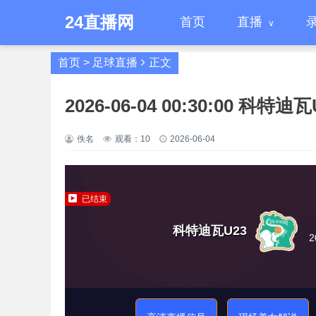
24直播网
首页
直播
首页
>
足球直播
正文
2026-06-04 00:30:00 科特
佚名
观看：
10
2026-06-04
已结束
科特迪瓦U23
2