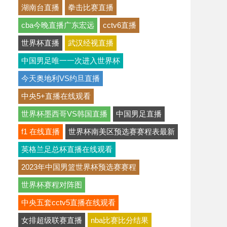
湖南台直播
拳击比赛直播
cba今晚直播广东宏远
cctv6直播
世界杯直播
武汉经视直播
中国男足唯一一次进入世界杯
今天奥地利VS约旦直播
中央5+直播在线观看
世界杯墨西哥VS韩国直播
中国男足直播
f1 在线直播
世界杯南美区预选赛赛程表最新
英格兰足总杯直播在线观看
2023年中国男篮世界杯预选赛赛程
世界杯赛程对阵图
中央五套cctv5直播在线观看
女排超级联赛直播
nba比赛比分结果