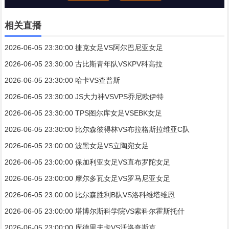
相关直播
2026-06-05 23:30:00 捷克女足VS阿尔巴尼亚女足
2026-06-05 23:30:00 古比斯青年队VSKPV科高拉
2026-06-05 23:30:00 哈卡VS查普斯
2026-06-05 23:30:00 JS大力神VSVPS乔尼欧伊特
2026-06-05 23:30:00 TPS图尔库女足VSEBK女足
2026-06-05 23:30:00 比尔森彼得林VS布拉格斯拉维亚C队
2026-06-05 23:00:00 波黑女足VS立陶宛女足
2026-06-05 23:00:00 保加利亚女足VS直布罗陀女足
2026-06-05 23:00:00 摩尔多瓦女足VS罗马尼亚女足
2026-06-05 23:00:00 比尔森胜利B队VS洛科维塔维恩
2026-06-05 23:00:00 塔博尔斯科学院VS索科尔霍斯托什
2026-06-05 23:00:00 库德里夫卡VS沃洛奇斯克