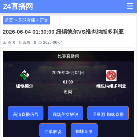
☰
24直播网
首页
>
足球直播
正文
2026-06-04 01:30:00 纽锡德尔VS维也纳维多利亚
佚名
观看：
8
2026-06-04
比赛直播间
2026年06月04日
01:00
纽锡德尔
维也纳维多利亚
奥丙
高清直播信号
现场美女解说
卫星源-蜘蛛直播
红单解说
蜘蛛直播