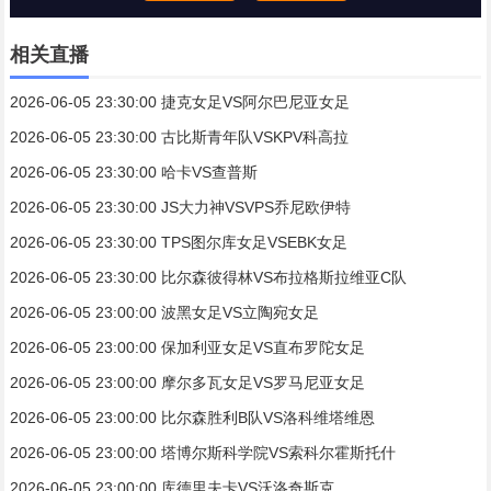
相关直播
2026-06-05 23:30:00 捷克女足VS阿尔巴尼亚女足
2026-06-05 23:30:00 古比斯青年队VSKPV科高拉
2026-06-05 23:30:00 哈卡VS查普斯
2026-06-05 23:30:00 JS大力神VSVPS乔尼欧伊特
2026-06-05 23:30:00 TPS图尔库女足VSEBK女足
2026-06-05 23:30:00 比尔森彼得林VS布拉格斯拉维亚C队
2026-06-05 23:00:00 波黑女足VS立陶宛女足
2026-06-05 23:00:00 保加利亚女足VS直布罗陀女足
2026-06-05 23:00:00 摩尔多瓦女足VS罗马尼亚女足
2026-06-05 23:00:00 比尔森胜利B队VS洛科维塔维恩
2026-06-05 23:00:00 塔博尔斯科学院VS索科尔霍斯托什
2026-06-05 23:00:00 库德里夫卡VS沃洛奇斯克