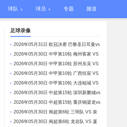
球队
球员
专题
频道
足球录像
2026年05月31日 欧冠决赛 巴黎圣日耳曼vs
阿森纳 全场录像
2026年05月30日 中甲第10轮 梅州客家 VS
定南赣联 全场录像
2026年05月30日 中甲第10轮 苏州东吴 VS
无锡吴钩 全场录像
2026年05月30日 中甲第10轮 广西恒宸 VS
佛山南狮 全场录像
2026年05月30日 中甲第10轮 大连鲲城 VS
石家庄功夫 全场录像
2026年05月30日 中超第15轮 深圳新鹏城vs
青岛海牛 全场录像
2026年05月30日 中超第15轮 重庆铜梁龙vs
北京国安 全场录像
2026年05月30日 闽超第6轮 三明队 VS 泉
州队 全场录像
2026年05月30日 闽超第6轮 龙岩队 VS 厦