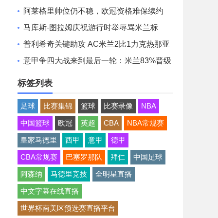
阿莱格里帅位仍不稳，欧冠资格难保续约
马库斯-图拉姆庆祝游行时举辱骂米兰标
语，被足协调查
普利希奇关键助攻 AC米兰2比1力克热那亚
意甲争四大战来到最后一轮：米兰83%晋级
率，末轮胜平即把握命运
标签列表
足球
比赛集锦
篮球
比赛录像
NBA
中国篮球
欧冠
英超
CBA
NBA常规赛
皇家马德里
西甲
意甲
德甲
CBA常规赛
巴塞罗那队
拜仁
中国足球
阿森纳
马德里竞技
全明星直播
中文字幕在线直播
世界杯南美区预选赛直播平台