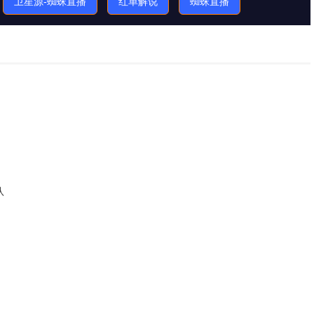
卫星源-蜘蛛直播
红单解说
蜘蛛直播
队