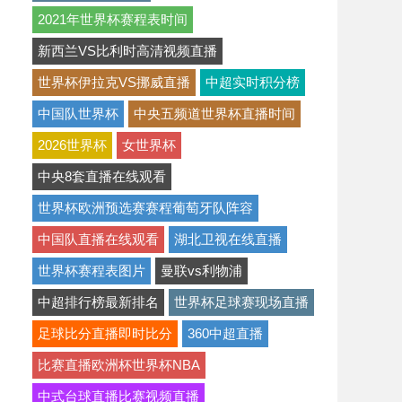
2021年世界杯赛程表时间
新西兰VS比利时高清视频直播
世界杯伊拉克VS挪威直播
中超实时积分榜
中国队世界杯
中央五频道世界杯直播时间
2026世界杯
女世界杯
中央8套直播在线观看
世界杯欧洲预选赛赛程葡萄牙队阵容
中国队直播在线观看
湖北卫视在线直播
世界杯赛程表图片
曼联vs利物浦
中超排行榜最新排名
世界杯足球赛现场直播
足球比分直播即时比分
360中超直播
比赛直播欧洲杯世界杯NBA
中式台球直播比赛视频直播