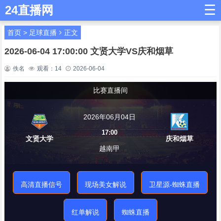
☰
24直播网
首页
>
足球直播
正文
2026-06-04 17:00:00 文贤大学VS庆和烟草
佚名
观看：
14
2026-06-04
比赛直播间
2026年06月04日
17:00
文贤大学
庆和烟草
越南甲
高清直播信号
现场美女解说
卫星源-蜘蛛直播
红单解说
蜘蛛直播