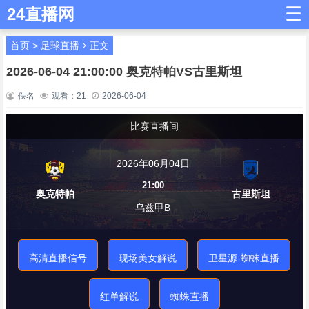
☰
24直播网
首页
>
足球直播
正文
2026-06-04 21:00:00 奥克特帕VS古里斯坦
佚名
观看：
21
2026-06-04
比赛直播间
2026年06月04日
21:00
奥克特帕
古里斯坦
乌兹甲B
高清直播信号
现场美女解说
卫星源-蜘蛛直播
红单解说
蜘蛛直播