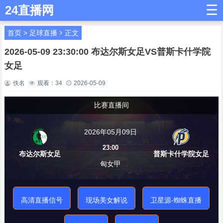
☰
24直播网
首页
>
足球直播
正文
2026-05-09 23:30:00 布达尔斯女足VS普斯卡什学院
女足
佚名
观看：
34
2026-05-09
比赛直播间
2026年05月09日
23:00
布达尔斯女足
普斯卡什学院女足
匈女甲
高清直播信号
现场美女解说
卫星源-蜘蛛直播