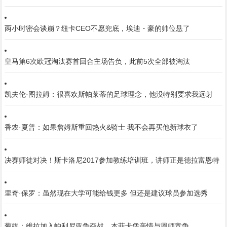
两小时密会谈崩？纽卡CEO不愿兜底，埃迪・豪的帅位悬了
皇马第6次欧冠淘汰赛首回合主场告负，此前5次全部被淘汰
凯夫伦·图拉姆：很喜欢斯帕莱蒂的足球理念，他没特别要求我远射
香农·夏普：如果詹姆斯重回热火&骑士 我不会再买他新球衣了
决赛师徒对决！斯卡洛尼2017参加教练培训班，讲师正是德拉富恩特
里奇·保罗：虽然现在大学可能给钱更多 但还是建议球员参加选秀
葡媒：维拉加入帕利尼亚争夺战，本菲卡凭亲情与恩师竞争