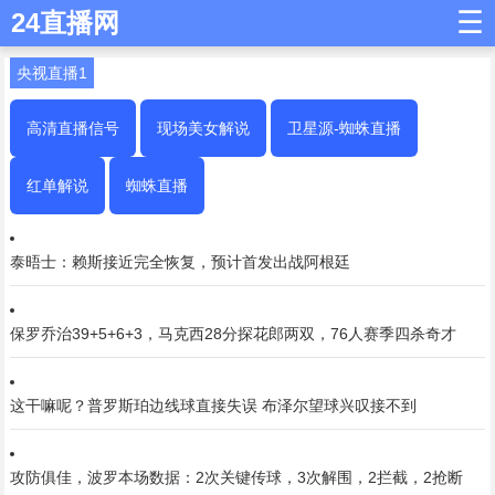
☰
24直播网
央视直播1
高清直播信号
现场美女解说
卫星源-蜘蛛直播
红单解说
蜘蛛直播
泰晤士：赖斯接近完全恢复，预计首发出战阿根廷
保罗乔治39+5+6+3，马克西28分探花郎两双，76人赛季四杀奇才
这干嘛呢？普罗斯珀边线球直接失误 布泽尔望球兴叹接不到
攻防俱佳，波罗本场数据：2次关键传球，3次解围，2拦截，2抢断