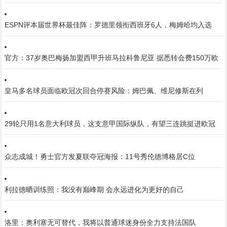
ESPN评本届世界杯最佳阵：罗德里领衔西班牙6人，梅姆哈均入选
官方：37岁奥巴梅扬加盟西甲升班马拉科鲁尼亚 据悉转会费150万欧
皇马多名球员面临欧冠次回合停赛风险：姆巴佩、维尼修斯在列
29轮只用1名意大利球员，这支意甲国际纵队，有望三连跳挺进欧冠
众志成城！勇士官方发夏联夺冠海报：11号秀伦德博格居C位
利拉德晒训练照：我没有巅峰期 会永远进化为更好的自己
洛里：奥利塞无可替代，我将以普通球迷身份全力支持法国队