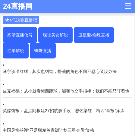
☰
24直播网
nba总决赛直播吧
高清直播信号
现场美女解说
卫星源-蜘蛛直播
红单解说
蜘蛛直播
马宁谈出红牌：其实也纠结，扮演的角色不同不忍心又没办法
皮克福德：从小就看梅西踢球，能和他交手很棒；我们不能只盯着他
英媒镜报：盘点阿根廷27招肮脏手段，恩佐染红，梅西“举报”库库
中国足协获评“亚足联精英青训计划三星会员”资格