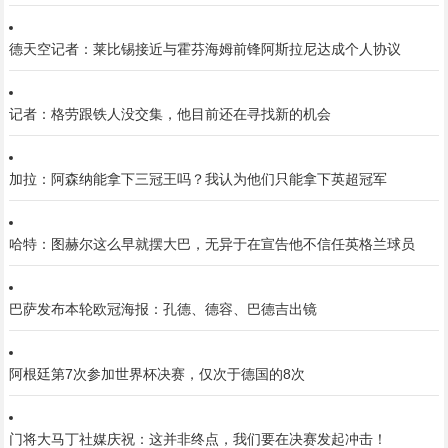
德天空记者：莱比锡接近与霍芬海姆前锋阿斯拉尼达成个人协议
记者：格劳跟铁人没交集，他目前还在寻找新的机会
加拉：阿森纳能拿下三冠王吗？我认为他们只能拿下英超冠军
哈特：图赫尔这么早就摆大巴，无异于在宣告他不信任英格兰球员
巴萨发布本轮欧冠海报：孔德、德容、巴德吉出镜
阿根廷第7次参加世界杯决赛，仅次于德国的8次
门将大马丁社媒庆祝：这并非终点，我们要在决赛发起冲击！