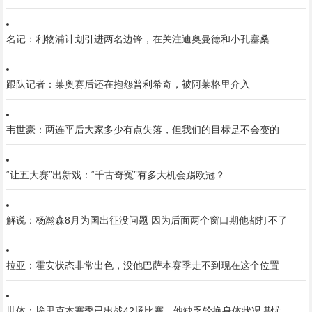
名记：利物浦计划引进两名边锋，在关注迪奥曼德和小孔塞桑
跟队记者：莱奥赛后还在抱怨普利希奇，被阿莱格里介入
韦世豪：两连平后大家多少有点失落，但我们的目标是不会变的
“让五大赛”出新戏：“千古奇冤”有多大机会踢欧冠？
解说：杨瀚森8月为国出征没问题 因为后面两个窗口期他都打不了
拉亚：霍安状态非常出色，没他巴萨本赛季走不到现在这个位置
世体：埃里克本赛季已出战42场比赛，他缺乏轮换身体状况堪忧