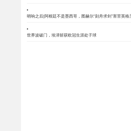
哨响之后|阿根廷不是墨西哥，图赫尔“刻舟求剑”害苦英格
世界波破门，埃泽斩获欧冠生涯处子球