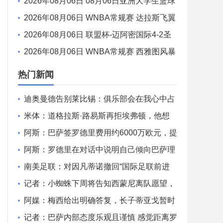
联赛8强赛 北京大学 77 - 79 上海交通大学 集
2026年08月06日 08月06日亚洲大学生篮球
锦
联赛8强赛 延世大学 67 - 72 政治大学 集锦
2026年08月06日 WNBA常规赛 达拉斯飞翼
92 - 96 华盛顿神秘人 全场集锦
2026年08月06日 联盟杯-迈阿密国际4-2圣
路易斯 梅西2射1传 阿伦助攻戴帽
2026年08月06日 WNBA常规赛 西雅图风暴
86 - 92 纽约自由人 全场集锦
热门新闻
迪奥曼德告别莱比锡：俱乐部会在我心中占
据特殊位置，感谢所有
米体：道格拉斯·路易斯再拒埃弗顿，他想
留队 但俱乐部尚未敲定
阿斯：巴萨签罗德里费用约6000万欧元，提
供4年税前3000万欧合同
阿斯：罗德里在对话中说明自己倾向巴萨理
由，皇马对此理解＆祝好
南美足联：对因凡蒂诺撤回“国际足联前进
企业计划”提案表示欢迎
记者：小蜘蛛下周将告知西蒙尼离队愿望，
并希望得到理解和帮助
阿媒：梅西给出明确答复，长子蒂亚戈暂时
不会前往拉玛西亚青训
记者：巴萨内部态度乐观且谨慎 感觉距离罗