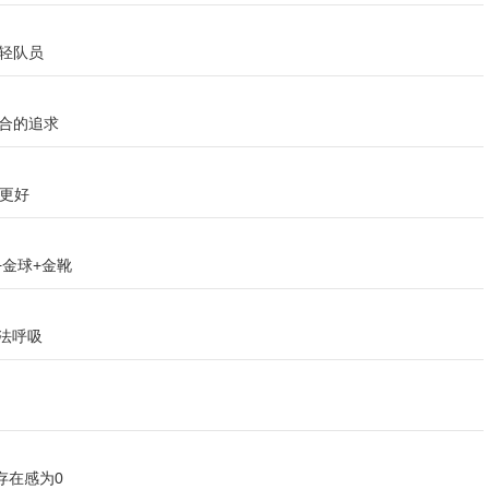
轻队员
合的追求
是更好
金球+金靴
无法呼吸
存在感为0