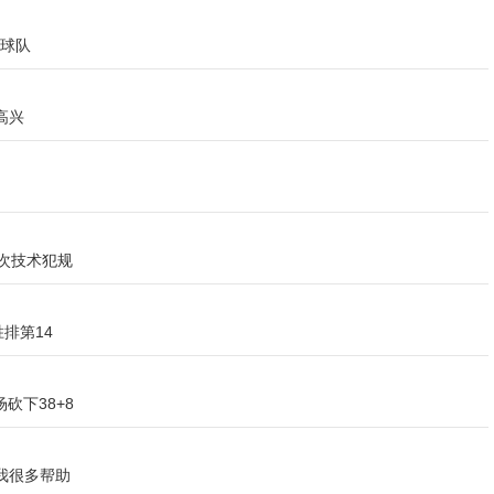
强球队
高兴
次技术犯规
排第14
砍下38+8
我很多帮助