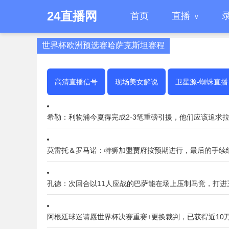
24直播网
首页
直播
世界杯欧洲预选赛哈萨克斯坦赛程
高清直播信号
现场美女解说
卫星源-蜘蛛直播
希勒：利物浦今夏得完成2-3笔重磅引援，他们应该追求
莫雷托＆罗马诺：特狮加盟贾府按预期进行，最后的手续
孔德：次回合以11人应战的巴萨能在场上压制马竞，打进
阿根廷球迷请愿世界杯决赛重赛+更换裁判，已获得近10