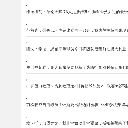
维拉纽瓦：单论天赋 76人是詹姆斯生涯至今效力过的最
范戴克：罚丢点球也是比赛的一部分，我为萨拉赫的表现
隆戈：希拉、恩昆库等球员今日将随队启程前往澳大利亚
差点被禁赛，湖人队东契奇解释了为啥打篮网时领到第16
打算留力欧冠？热刺欧冠第4排英超球队第2，联赛4轮不胜
前榜眼成自由球员！怀斯曼出战迈阿密职业&业余联赛 单场
埃卡托：加盟尤文让我非常激动非常骄傲，斯帕莱蒂给了