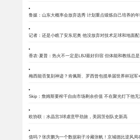
鲁媒：山东大概率会放弃选秀 计划重点锻炼自己培养的年
记者：还是小瞧了安东尼奥 他没放弃对技术足球和地面配
香农·夏普：热火不一定是LBJ最好归宿 但体能和教练总
梅西能否复刻神迹？肯佩斯、罗西曾包揽单届世界杯冠军+
Skip：詹姆斯要榨干自由市场剩余价值 不在聚光灯下他
欧协联：水晶宫3球虐意甲劲旅，美因茨创队史新高
值吗？张庆鹏为一个数据刷子冷藏张帆！京城德比逆风局