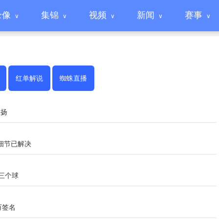
录像
集锦
视频
新闻
赛事
红单解说
蜘蛛直播
拉扬
细节已解决
三个球
万签名