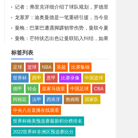
德里转会完成更近了
记者：弗里克详细介绍了球队规划，罗德里
非常认可并选择加盟巴萨
龙塞罗：迪奥曼德是一笔重磅引援，当今皇
马坐拥世界独一档攻击线
曼晚：巴莱巴遭遇脚踝韧带伤势，曼联今夏
大概率不会继续追求他
曼晚：芒特状态出色让曼联陷入纠结，如果
想四线争冠可能还得买人
标签列表
足球
篮球
NBA
英超
比赛集锦
世界杯
西甲
意甲
比赛录像
中国篮球
德甲
转会
皇家马德里
中国足球
CBA
阿根廷
法甲
西班牙
詹姆斯
国家队
中央八台直播在线观看
世界杯南美预选赛最新积分榜排名
2022世界杯非洲区预选赛比分