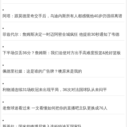
阿塔：跟莫德里奇交手后，乌迪内斯所有人都感慨他40岁仍强得离谱
菲兹代尔：詹姆斯决定一时迈阿密全城疯狂 他提前30秒通知了韦德
下半场仅丢36分？詹姆斯：我们迫使对方出手高难度投篮&抢好篮板
佩德里社媒：这是谁的广告牌？噢原来是我的
利物浦连续31场欧冠未出现平局，36次对法国球队从未闷平
老詹球迷看过来 一文看懂如何把你的直播吧主队更换成76人
斯基拉：国米前锋博尼将入选科特迪瓦国家队