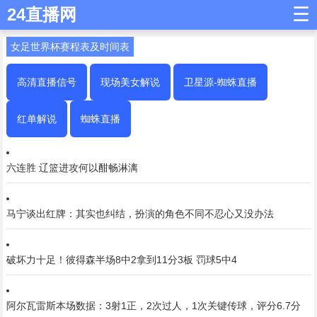
☰
24直播网
女足世界杯赛程表及时间表
高清直播信号
现场美女解说
卫星源-蜘蛛直播
红单解说
蜘蛛直播
六连胜 辽篮进攻何以酣畅淋漓
马宁谈出红牌：其实也纠结，扮演的角色不同不忍心又没办法
破坏力十足！彼得森半场8中2拿到11分3板 罚球5中4
阿尔瓦雷斯本场数据：3射1正，2次过人，1次关键传球，评分6.7分