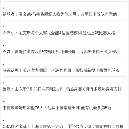
踢球者：赛义德-马拉将经纪人换为他父母，蓝军纽卡等队有意他
布泽尔：尼克斯每个人都很全能&位置感模糊 这也是我比赛风格
巴媒：夏奇拉通过汉密尔顿联系到姆巴佩，后者爽快答应出演MV
获得认可！英超官方晒照：半决赛赛后，斯彭斯获得了梅西的球衣
鲁媒：山东于7月25日与同曦进行一场热身赛 8月有多场热身赛安排
韦德谈詹姆斯加盟76人：他从不按常理出牌 他有机会拿第5冠
CBA排名太乱！上海大胜第一太稳，辽宁强势反弹，首钢被打回原形