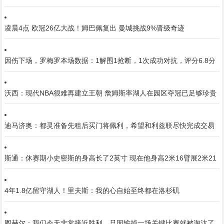
凌晨4点 欧冠26亿大战！姆巴佩复出 曼城挑战9%晋级奇迹
因伤下场，罗梅罗本场数据：1解围1抢断，1次成功对抗，评分6.8分
沃西：现代NBA很难再建立王朝 詹姆斯率湖人在园区夺冠已足够珍贵
迪马济奥：都灵准备先租后买门将佩利，希望和利兹联尽快完成交易
斯通：休赛期小史密斯的身高长了2英寸 现在他身高2米16臂展2米21
4年1.8亿留守湖人！里夫斯：我的心自始至终都在洛杉矶
图赫尔：我们今天非常接近胜利，只因输掉一场关键比赛就被淘汰了