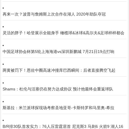
再来一次？波普与詹姆斯上次合作在湖人 2020年助队夺冠
灵活的胖子！哈登展示全能身手 橄榄球&冰球&高尔夫&足球样样都会
中国足球协会杯第5轮上海海港vs深圳新鹏城 7月21日19点打响
两黄被罚下！恩佐中圈高速冲撞库巴西瞬间：后者直接腾空飞起
Shams：杜伦与活塞仍在努力达成协议 预计他最终会重返球队
斯基拉：米兰派球探现场考察圣地亚哥-卡斯特罗和马里奥-希拉
B/R排30队首发实力：76人压雷霆居首 尼克斯3 马刺6 火箭9 湖人16