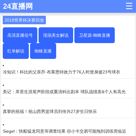
☰
24直播网
2018世界杯决赛回放
高清直播信号
现场美女解说
卫星源-蜘蛛直播
红单解说
蜘蛛直播
冷知识！科比的父亲乔·布莱恩特效力于76人时曾身披23号球衣
美记：库里生涯尾声阶段或重演科比剧本 球队战绩差&个人有高光
真挚的祝福！祝山西男篮球员刘传兴27岁生日快乐
Siegel：快船猛龙同意等调查结果 但小卡交易可能拖到训练营临近