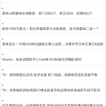
国米vs阿森纳全场数据：射门18比17、射正4比6、犯规9比17
标价7000万欧元！勒沃库森新星引全欧疯抢，皇马阿森纳二选一？
迎来送往！中国U23终结越南正赛11连胜，决赛对手日本正赛已8连胜
Shams：知名说唱歌手J.Cole将与CBA南京同曦队签约
TA：措利斯跑位灵动 技术全面 射门迅猛，就看能否适应英超节奏
TA：布莱顿的训练营因G7峰会的直升机起降毁坏场地而不得不取消
近年夏联MVP：伦德博格新晋 球哥&哈特&克里斯托弗&惠特摩尔在列