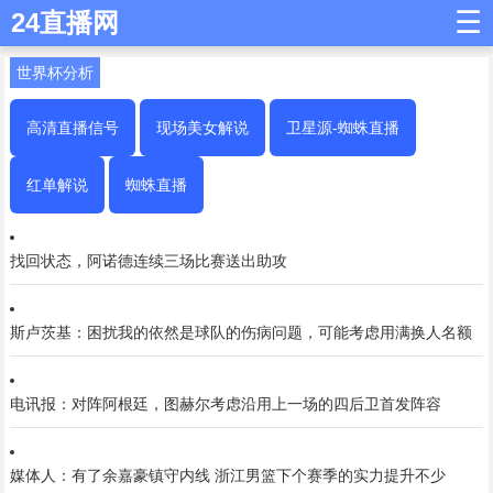
☰
24直播网
世界杯分析
高清直播信号
现场美女解说
卫星源-蜘蛛直播
红单解说
蜘蛛直播
找回状态，阿诺德连续三场比赛送出助攻
斯卢茨基：困扰我的依然是球队的伤病问题，可能考虑用满换人名额
电讯报：对阵阿根廷，图赫尔考虑沿用上一场的四后卫首发阵容
媒体人：有了余嘉豪镇守内线 浙江男篮下个赛季的实力提升不少