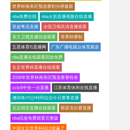
世界杯南美区预选赛积分榜最新
nba免费在线
nba火箭直播视频在线直播
英超粤语直播
全国卫视高清直播观看
东方卫视直播回放观看
世界杯赛制
五星体育f1直播网
广东广播电视台体育频道
nba直播在线观看回放免费
女足世界杯直播在线观看
2026年世界杯南美区预选赛赛程表
cctv5中央一台直播
江苏体育休闲在线直播
佛得角VS沙特阿拉伯今日赛事直播
北京国安直播在线观看
斯诺克比赛直播
nba回放免费观看完整版
中国女足世界杯6比0谁赢了