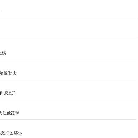
万
上榜
中场曼赞比
阵+总冠军
想让他踢球
续支持图赫尔