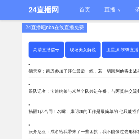
24直播网
首页
直播
24直播吧nba在线直播免费
高清直播信号
现场美女解说
卫星源-蜘蛛直播
德天空：凯恩参加了拜仁最后一练，若一切顺利他将出战
跟队记者：卡迪纳莱与米兰全队共进午餐，与阿莫林交流
搞砸1亿合同！名嘴：库明加的工作是最简单的 他只能怪
沃齐尼亚：成名给我带来了一些困扰，我不能像过去那样