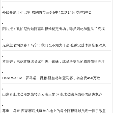
外线开炮！小巴里·布朗首节三分5中4拿到14分 罚球3中2
图片报：孔帕尼告知阿塞科很难稳定出场，球员因此加盟法兰克福
无缘主哨淘汰赛！马宁：我们也不知为什么 张铖没过体测是假消息
罗马诺：巴萨将继续尝试引进小蜘蛛，球员决赛后的态度值得关注
Here We Go！罗马诺：昆滕·廷伯将加盟马赛，转会费450万欧
山东泰山球员段刘愚转会云南玉昆 河南球员陈克强租借延边龙鼎
尊重！乌奈·西蒙赛后找瘫坐在地上的每个阿根廷球员逐一握手致意