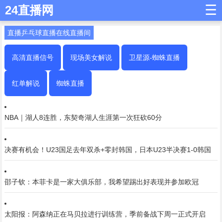
☰
24直播网
直播乒乓球直播在线直播间
高清直播信号
现场美女解说
卫星源-蜘蛛直播
红单解说
蜘蛛直播
NBA｜湖人8连胜，东契奇湖人生涯第一次狂砍60分
决赛有机会！U23国足去年双杀+零封韩国，日本U23半决赛1-0韩国
邵子钦：本菲卡是一家大俱乐部，我希望踢出好表现并参加欧冠
太阳报：阿森纳正在马贝拉进行训练营，季前备战下周一正式开启