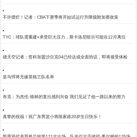
不许摆烂！记者：CBA下赛季将开始试运行升降级附加赛政策
TYC：球队需重建+承受巨大压力，斯卡洛尼暗示可能在12月离任
德天空记者：哲科加盟沙尔克04已经达成全面协议，即将接受体检
皇马悍将无缘英格兰队名单
布克：为杰伦·格林的复出感到兴奋 我们见证了他一路以来的努力
真挚的祝福！祝广东男篮小将陈家政20岁生日快乐！
凯恩迎代表英格兰的第121次出场，队史仅次于彼得·希尔顿的125场