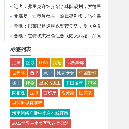
德里转会完成更近了
记者：弗里克详细介绍了球队规划，罗德里
非常认可并选择加盟巴萨
龙塞罗：迪奥曼德是一笔重磅引援，当今皇
马坐拥世界独一档攻击线
曼晚：巴莱巴遭遇脚踝韧带伤势，曼联今夏
大概率不会继续追求他
曼晚：芒特状态出色让曼联陷入纠结，如果
想四线争冠可能还得买人
标签列表
足球
篮球
NBA
英超
比赛集锦
世界杯
西甲
意甲
比赛录像
中国篮球
德甲
转会
皇家马德里
中国足球
CBA
阿根廷
法甲
西班牙
詹姆斯
国家队
男篮世界杯赛程
海南网络广播电视台在线直播
2022世界杯南美区预选赛分组