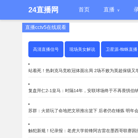
24直播网
首页
直播
直播cctv5在线观看
高清直播信号
现场美女解说
卫星源-蜘蛛直播
站着死！热刺克马竞欧冠体面出局 2场不败为英超保级又
复盘拜仁2-1皇马：时隔14年，安联球场终于不再畏惧伯
苏群：火箭玩了命地把文班推出篮下 后者仍在锤炼 明年
触犯新规！纪录报：老虎大学前锋阿吉雷在墨西哥联赛因