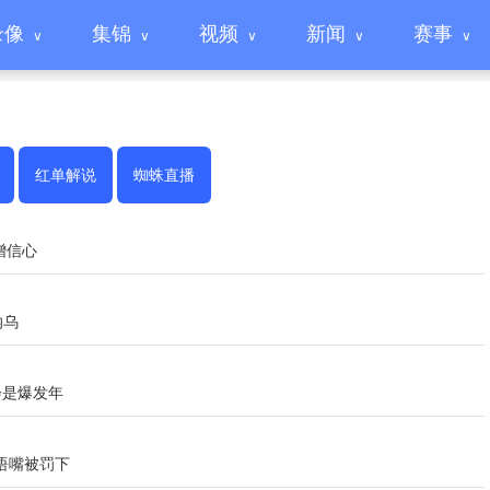
录像
集锦
视频
新闻
赛事
红单解说
蜘蛛直播
增信心
纳乌
会是爆发年
捂嘴被罚下