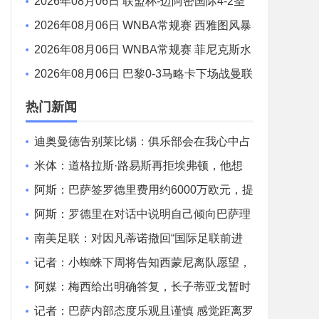
92 - 96 华盛顿神秘人 全场集锦
2026年08月06日 联盟杯-迈阿密国际4-2圣
路易斯 梅西2射1传 阿伦助攻戴帽
2026年08月06日 WNBA常规赛 西雅图风暴
86 - 92 纽约自由人 全场集锦
2026年08月06日 WNBA常规赛 菲尼克斯水
星 82 - 96 亚特兰大梦想 全场集锦
2026年08月06日 巴黎0-3马略卡下场战曼联
巴黎全场控球近6成+8射3正未果
热门新闻
迪奥曼德告别莱比锡：俱乐部会在我心中占
据特殊位置，感谢所有
米体：道格拉斯·路易斯再拒埃弗顿，他想
留队 但俱乐部尚未敲定
阿斯：巴萨签罗德里费用约6000万欧元，提
供4年税前3000万欧合同
阿斯：罗德里在对话中说明自己倾向巴萨理
由，皇马对此理解＆祝好
南美足联：对因凡蒂诺撤回“国际足联前进
企业计划”提案表示欢迎
记者：小蜘蛛下周将告知西蒙尼离队愿望，
并希望得到理解和帮助
阿媒：梅西给出明确答复，长子蒂亚戈暂时
不会前往拉玛西亚青训
记者：巴萨内部态度乐观且谨慎 感觉距离罗