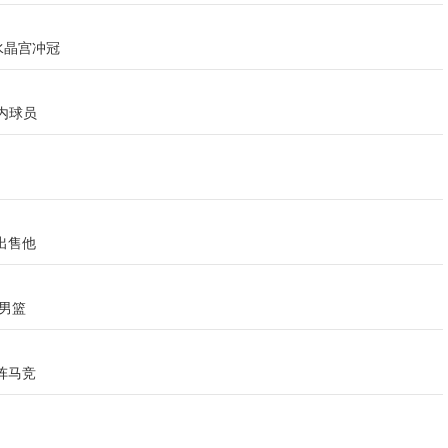
水晶宫冲冠
内球员
出售他
里男篮
阵马竞