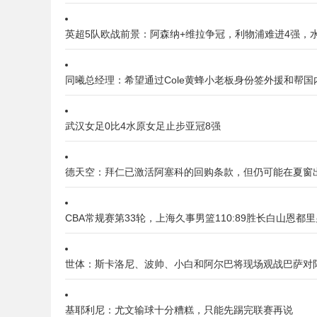
英超5队欧战前景：阿森纳+维拉争冠，利物浦难进4强，
同曦总经理：希望通过Cole黄蜂小老板身份签外援和帮国
武汉女足0比4水原女足止步亚冠8强
德天空：拜仁已激活阿塞科的回购条款，但仍可能在夏窗
CBA常规赛第33轮，上海久事男篮110:89胜长白山恩都
世体：斯卡洛尼、波帅、小白和阿尔巴将现场观战巴萨对
基耶利尼：尤文输球十分糟糕，只能先踢完联赛再说