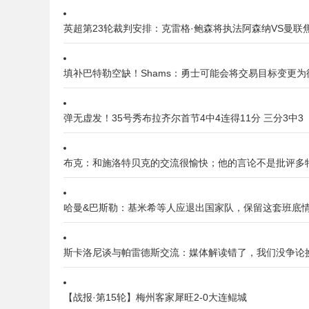
英超第23轮裁判安排：克雷格·鲍森将执法阿森纳VS曼联
填补巴特勒空缺！Shams：勇士可能会将交易目标变更为
弹无虚发！35号秀布拉齐尔首节4中4连得11分 三分3中3
布克：和施洛特贝克的交流很愉快；他的言论不是批评多
哈曼&巴斯勒：基米希等人应退出国家队，保留这套班底
斯卡洛尼谈与帕雷德斯交流：媒体解读错了，我们没争论
【战报·第15轮】梅州客家犀旺2-0大连鲲城