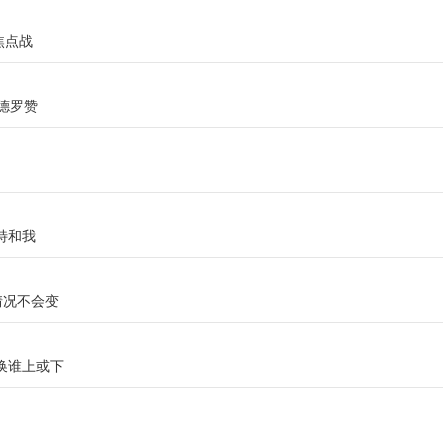
焦点战
德罗赞
特和我
情况不会变
换谁上或下