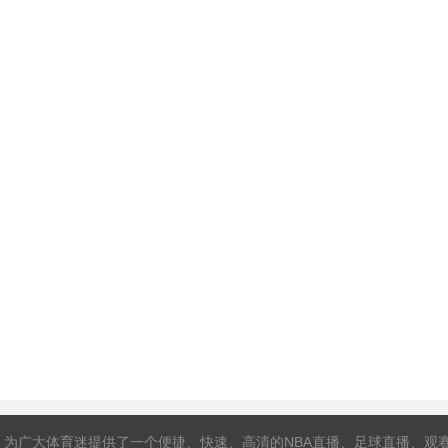
，为广大体育迷提供了一个便捷、快速、高清的NBA直播、足球直播、观