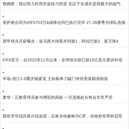
詹姆斯：我记得儿时用衣架练习投篮 见证子女成长是我最大的福气
里萨谢合同为4年5703万&保障合同已执行完毕 27-28赛季为球队选项
西甲球员月薪曝光：皇马两大球星并列第1，阿拉巴第3，莱万第4
FIFA官方：自2022年11月以来，全球俱乐部已获10亿美元青训补偿
半场-浙江1-0重庆铜梁龙 王钰栋单刀破门米特里策精准助攻
萧华：正教育球员参与博彩的风险 一旦违规处分将会非常严厉
西班牙夺冠庆典介绍皮诺：在家乡他被称为C罗，但他有世界杯冠军