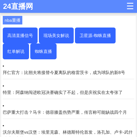
☰
24直播网
nba重播
高清直播信号
现场美女解说
卫星源-蜘蛛直播
红单解说
蜘蛛直播
拜仁官方：比朔夫将接替今夏离队的格雷茨卡，成为球队的新8号
特里：阿森纳闯进欧冠决赛确实了不起，但是庆祝实在太夸张了
巴萨重大打击？马卡：德容膝盖伤势严重，传言称可能缺战四个月
沃尔夫斯堡vs汉堡：埃里克森、林德斯特伦首发，洛孔加、卢卡-武什