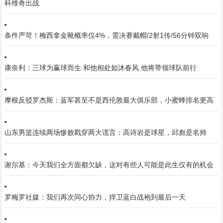
科维奇出战
条件严苛！梅西拿金靴概率仅4%，需决赛戴帽/2射1传/56分钟双响
康奈利：三球为赢球而生 和他相处如沐春风 他将带领球队前行
摩根反驳罗杰斯：蓝军甚至不是西伦敦最大俱乐部，小蜜蜂排名更高
山东男篮连续两场惨败戳穿两大谎言：高诗岩是球星，邱彪是名帅
谢尔基：今天我们全方面都欠缺，这对有些人可能是此生仅有的机会
罗梅罗社媒：我们再次同心协力，捍卫蓝白战袍到最后一天