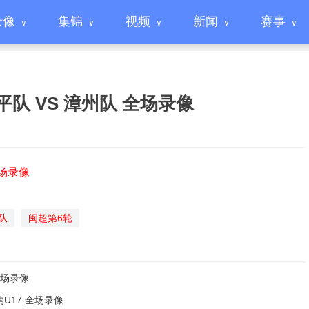
录像
集锦
视频
新闻
赛事
南平队 VS 漳州队 全场录像
全场录像
队
闽超第6轮
全场录像
纳U17 全场录像