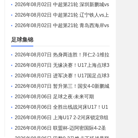
S 无锡吴钩 全场录像
2026年08月02日 中超第21轮 深圳新鹏城vs
重庆铜梁龙 全场录像
2026年08月02日 中超第21轮 辽宁铁人vs上
海申花 全场录像
2026年08月02日 中超第21轮 青岛西海岸vs
青岛海牛 全场录像
足球集锦
2026年08月07日 热身两连胜！拜仁2-1维拉
金玟哉戈麦斯破门迪亚斯替补建功
2026年08月07日 无缘决赛！U17上海点球3
-4枪手U17 李秋甫、李文博失点王启戎扑点
2026年08月07日 进军决赛！U17国足点球3
-1河床U17将战阿森纳 江宇涵替补两扑点
2026年08月07日 暂升第三！国安4-0新鹏城
7轮不败 张玉宁传射达万双响法比奥破门
2026年08月06日 足球之夜-未来可期
2026年08月06日 全胜出线战河床U17！U1
7国足2-1十人药厂U17 赵松源登场1分钟传射
2026年08月06日 上海U17 2-2河床锁定B组
第1 吕孟洋点射阿布力米破门 将战A组第2
2026年08月06日 联盟杯-迈阿密国际4-2圣