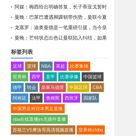
非常认可并选择加盟巴萨
阿媒：梅西给出明确答复，长子蒂亚戈暂时
不会前往拉玛西亚青训
曼晚：巴莱巴遭遇脚踝韧带伤势，曼联今夏
大概率不会继续追求他
龙塞罗：迪奥曼德是一笔重磅引援，当今皇
马坐拥世界独一档攻击线
曼晚：芒特状态出色让曼联陷入纠结，如果
想四线争冠可能还得买人
标签列表
足球
篮球
NBA
英超
比赛集锦
世界杯
西甲
意甲
比赛录像
中国篮球
德甲
转会
皇家马德里
中国足球
CBA
阿根廷
法甲
詹姆斯
西班牙
国家队
中国男足对日本男足直播
nba在线直播jrs无插件直播
苏格兰VS摩洛哥高清视频直播
世界杯zhibo