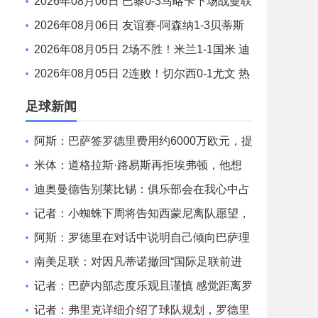
路易斯 梅西2射1传 阿伦助攻戴帽
2026年08月06日 巴黎0-3马略卡下场战曼联
巴黎全场控球近6成+8射3正未果
2026年08月06日 友谊赛-阿森纳1-3贝蒂斯
因卡皮耶破门难救主 福纳尔斯1射2传
2026年08月05日 2场不胜！米兰1-1国米 迪
马尔科破门 恩昆库造点+点射拉莫斯登场
2026年08月05日 2连败！切尔西0-1尤文 热
格罗瓦世界波制胜穆德里克时隔614天复出
足球新闻
阿斯：巴萨签罗德里费用约6000万欧元，提
供4年税前3000万欧合同
米体：道格拉斯·路易斯再拒埃弗顿，他想
留队 但俱乐部尚未敲定
迪奥曼德告别莱比锡：俱乐部会在我心中占
据特殊位置，感谢所有
记者：小蜘蛛下周将告知西蒙尼离队愿望，
并希望得到理解和帮助
阿斯：罗德里在对话中说明自己倾向巴萨理
由，皇马对此理解＆祝好
南美足联：对因凡蒂诺撤回“国际足联前进
企业计划”提案表示欢迎
记者：巴萨内部态度乐观且谨慎 感觉距离罗
德里转会完成更近了
记者：弗里克详细介绍了球队规划，罗德里