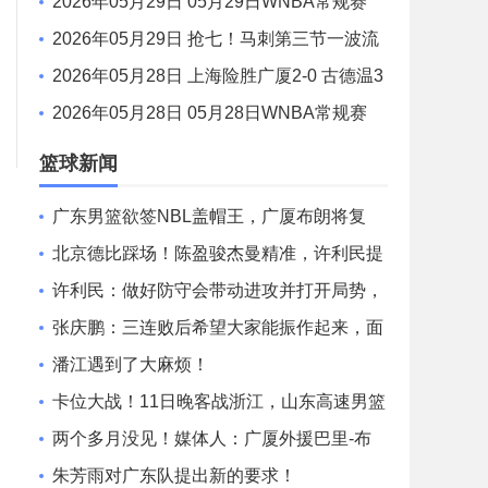
印第安纳狂热88-90金州女武神 全场集锦
2026年05月29日 05月29日WNBA常规赛
拉斯维加斯王牌87-95达拉斯飞翼 全场集锦
2026年05月29日 抢七！马刺第三节一波流
大胜雷霆扳成3-3 文班28+10 SGA18中6
2026年05月28日 上海险胜广厦2-0 古德温3
1+11&抢断3分压哨绝杀 布朗空砍50分
2026年05月28日 05月28日WNBA常规赛
康涅狄格太阳61-71波特兰火焰 全场集锦
篮球新闻
广东男篮欲签NBL盖帽王，广厦布朗将复
出，阿不都沙拉木赛季报销
北京德比踩场！陈盈骏杰曼精准，许利民提
攻守，张庆鹏直指亮剑！
许利民：做好防守会带动进攻并打开局势，
我们能打出高水平比赛
张庆鹏：三连败后希望大家能振作起来，面
对北京要敢于亮剑
潘江遇到了大麻烦！
卡位大战！11日晚客战浙江，山东高速男篮
能否保住第六？
两个多月没见！媒体人：广厦外援巴里-布
朗有望在今晚复出
朱芳雨对广东队提出新的要求！