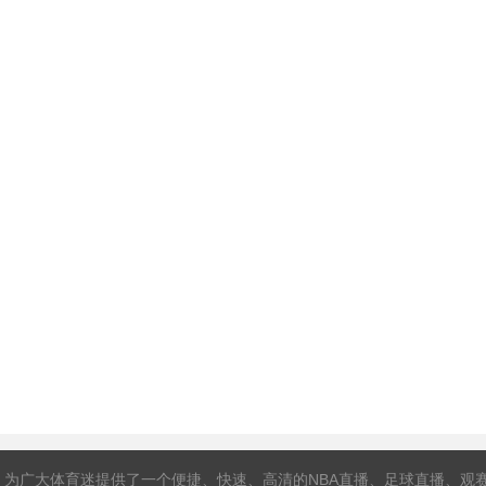
，为广大体育迷提供了一个便捷、快速、高清的NBA直播、足球直播、观