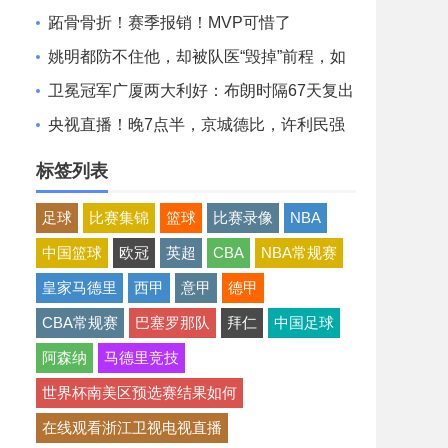
跖骨骨折！赛季报销！MVP可惜了
姚明都防不住他，却被队医“毁掉”前程，如
今46岁靠卖麻辣烫为生
卫冕冠军广厦两大利好：布朗时隔67天复出
接近签前NBA中锋马威
央视直播！晚7点半，京城德比，许利民强
调攻守，张庆鹏豪言亮剑
标签列表
足球
比赛集锦
篮球
比赛录像
NBA
中国篮球
欧冠
英超
CBA
NBA常规赛
皇家马德里
西甲
意甲
德甲
CBA常规赛
巴塞罗那队
拜仁
中国足球
阿森纳
马德里竞技
世界杯南美区预选赛结果如何
在线观看浙江卫视电视直播