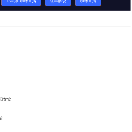
卫星源-蜘蛛直播
红单解说
蜘蛛直播
太阳女篮
女篮