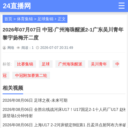
☰
24直播网
首页
>
体育集锦
>
足球集锦
正文
2026年07月07日 中冠-广州海珠醒派2-1广东吴川青年
黎宇扬梅开二度
网络
阅读：
1
2026-07-07 20:31:49
标签:
比赛集锦
足球
广州海珠醒派
吴川青年
中
冠
中冠附加赛第二轮
相关视频
2026年08月06日 足球之夜-未来可期
2026年08月06日 全胜出线战河床U17！U17国足2-1十人药厂U17 赵松
源登场1分钟传射
2026年08月06日 上海U17 2-2河床锁定B组第1 吕孟洋点射阿布力米破