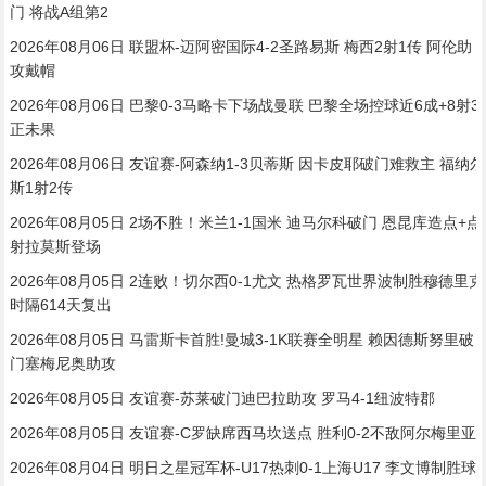
门 将战A组第2
2026年08月06日 联盟杯-迈阿密国际4-2圣路易斯 梅西2射1传 阿伦助
攻戴帽
2026年08月06日 巴黎0-3马略卡下场战曼联 巴黎全场控球近6成+8射3
正未果
2026年08月06日 友谊赛-阿森纳1-3贝蒂斯 因卡皮耶破门难救主 福纳尔
斯1射2传
2026年08月05日 2场不胜！米兰1-1国米 迪马尔科破门 恩昆库造点+点
射拉莫斯登场
2026年08月05日 2连败！切尔西0-1尤文 热格罗瓦世界波制胜穆德里克
时隔614天复出
2026年08月05日 马雷斯卡首胜!曼城3-1K联赛全明星 赖因德斯努里破
门塞梅尼奥助攻
2026年08月05日 友谊赛-苏莱破门迪巴拉助攻 罗马4-1纽波特郡
2026年08月05日 友谊赛-C罗缺席西马坎送点 胜利0-2不敌阿尔梅里亚
2026年08月04日 明日之星冠军杯-U17热刺0-1上海U17 李文博制胜球